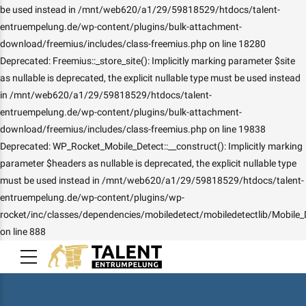
be used instead in /mnt/web620/a1/29/59818529/htdocs/talent-
entruempelung.de/wp-content/plugins/bulk-attachment-
download/freemius/includes/class-freemius.php on line 18280
Deprecated: Freemius::_store_site(): Implicitly marking parameter $site
as nullable is deprecated, the explicit nullable type must be used instead
in /mnt/web620/a1/29/59818529/htdocs/talent-
entruempelung.de/wp-content/plugins/bulk-attachment-
download/freemius/includes/class-freemius.php on line 19838
Deprecated: WP_Rocket_Mobile_Detect::__construct(): Implicitly marking
parameter $headers as nullable is deprecated, the explicit nullable type
must be used instead in /mnt/web620/a1/29/59818529/htdocs/talent-
entruempelung.de/wp-content/plugins/wp-
rocket/inc/classes/dependencies/mobiledetect/mobiledetectlib/Mobile_
on line 888