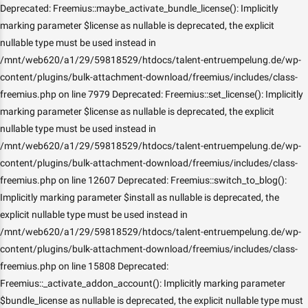
Deprecated: Freemius::maybe_activate_bundle_license(): Implicitly
marking parameter $license as nullable is deprecated, the explicit
nullable type must be used instead in
/mnt/web620/a1/29/59818529/htdocs/talent-entruempelung.de/wp-
content/plugins/bulk-attachment-download/freemius/includes/class-
freemius.php on line 7979 Deprecated: Freemius::set_license(): Implicitly
marking parameter $license as nullable is deprecated, the explicit
nullable type must be used instead in
/mnt/web620/a1/29/59818529/htdocs/talent-entruempelung.de/wp-
content/plugins/bulk-attachment-download/freemius/includes/class-
freemius.php on line 12607 Deprecated: Freemius::switch_to_blog():
Implicitly marking parameter $install as nullable is deprecated, the
explicit nullable type must be used instead in
/mnt/web620/a1/29/59818529/htdocs/talent-entruempelung.de/wp-
content/plugins/bulk-attachment-download/freemius/includes/class-
freemius.php on line 15808 Deprecated:
Freemius::_activate_addon_account(): Implicitly marking parameter
$bundle_license as nullable is deprecated, the explicit nullable type must