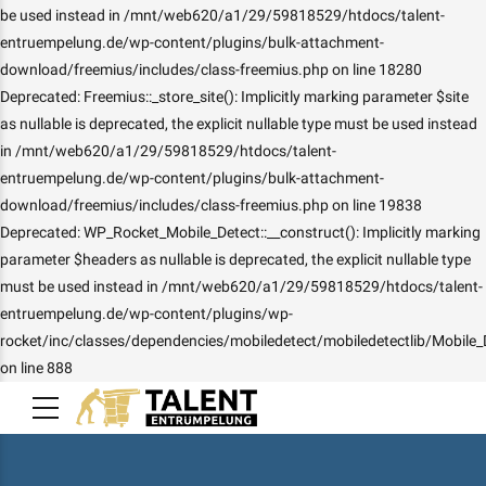
be used instead in /mnt/web620/a1/29/59818529/htdocs/talent-
entruempelung.de/wp-content/plugins/bulk-attachment-
download/freemius/includes/class-freemius.php on line 18280
Deprecated: Freemius::_store_site(): Implicitly marking parameter $site
as nullable is deprecated, the explicit nullable type must be used instead
in /mnt/web620/a1/29/59818529/htdocs/talent-
entruempelung.de/wp-content/plugins/bulk-attachment-
download/freemius/includes/class-freemius.php on line 19838
Deprecated: WP_Rocket_Mobile_Detect::__construct(): Implicitly marking
parameter $headers as nullable is deprecated, the explicit nullable type
must be used instead in /mnt/web620/a1/29/59818529/htdocs/talent-
entruempelung.de/wp-content/plugins/wp-
rocket/inc/classes/dependencies/mobiledetect/mobiledetectlib/Mobile_
on line 888