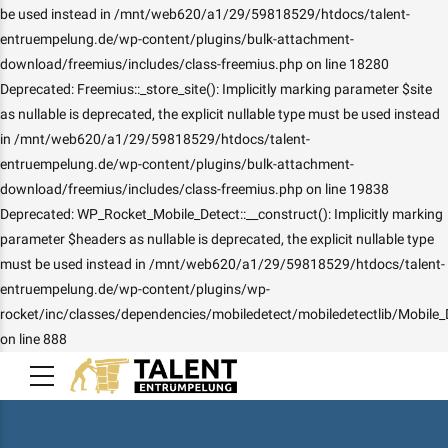
be used instead in /mnt/web620/a1/29/59818529/htdocs/talent-
entruempelung.de/wp-content/plugins/bulk-attachment-
download/freemius/includes/class-freemius.php on line 18280
Deprecated: Freemius::_store_site(): Implicitly marking parameter $site
as nullable is deprecated, the explicit nullable type must be used instead
in /mnt/web620/a1/29/59818529/htdocs/talent-
entruempelung.de/wp-content/plugins/bulk-attachment-
download/freemius/includes/class-freemius.php on line 19838
Deprecated: WP_Rocket_Mobile_Detect::__construct(): Implicitly marking
parameter $headers as nullable is deprecated, the explicit nullable type
must be used instead in /mnt/web620/a1/29/59818529/htdocs/talent-
entruempelung.de/wp-content/plugins/wp-
rocket/inc/classes/dependencies/mobiledetect/mobiledetectlib/Mobile_
on line 888