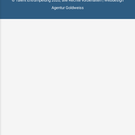
© Talent Entrümpelung 2020, alle Rechte vorbehalten | Webdesign
Agentur Goldweiss