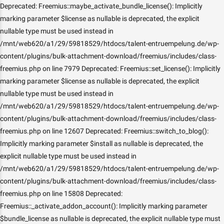
Deprecated: Freemius::maybe_activate_bundle_license(): Implicitly
marking parameter $license as nullable is deprecated, the explicit
nullable type must be used instead in
/mnt/web620/a1/29/59818529/htdocs/talent-entruempelung.de/wp-
content/plugins/bulk-attachment-download/freemius/includes/class-
freemius.php on line 7979 Deprecated: Freemius::set_license(): Implicitly
marking parameter $license as nullable is deprecated, the explicit
nullable type must be used instead in
/mnt/web620/a1/29/59818529/htdocs/talent-entruempelung.de/wp-
content/plugins/bulk-attachment-download/freemius/includes/class-
freemius.php on line 12607 Deprecated: Freemius::switch_to_blog():
Implicitly marking parameter $install as nullable is deprecated, the
explicit nullable type must be used instead in
/mnt/web620/a1/29/59818529/htdocs/talent-entruempelung.de/wp-
content/plugins/bulk-attachment-download/freemius/includes/class-
freemius.php on line 15808 Deprecated:
Freemius::_activate_addon_account(): Implicitly marking parameter
$bundle_license as nullable is deprecated, the explicit nullable type must