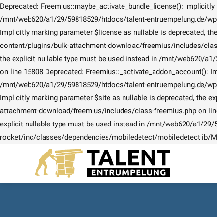
Deprecated: Freemius::maybe_activate_bundle_license(): Implicitly m
/mnt/web620/a1/29/59818529/htdocs/talent-entruempelung.de/wp-co
Implicitly marking parameter $license as nullable is deprecated, 
content/plugins/bulk-attachment-download/freemius/includes/class-
the explicit nullable type must be used instead in /mnt/web620/
on line 15808 Deprecated: Freemius::_activate_addon_account(): Impl
/mnt/web620/a1/29/59818529/htdocs/talent-entruempelung.de/wp-co
Implicitly marking parameter $site as nullable is deprecated, the
attachment-download/freemius/includes/class-freemius.php on line
explicit nullable type must be used instead in /mnt/web620/a1/29
rocket/inc/classes/dependencies/mobiledetect/mobiledetectlib/Mo