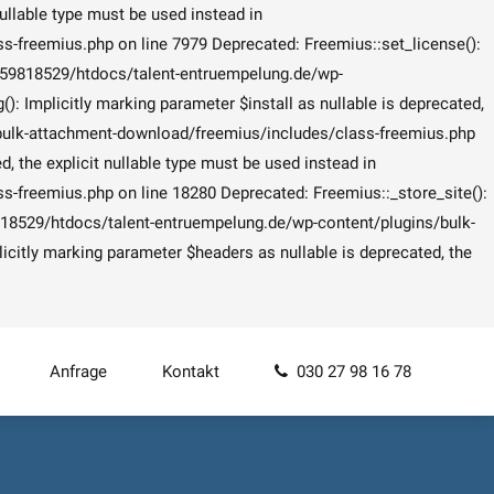
ullable type must be used instead in
freemius.php on line 7979 Deprecated: Freemius::set_license():
29/59818529/htdocs/talent-entruempelung.de/wp-
 Implicitly marking parameter $install as nullable is deprecated,
/bulk-attachment-download/freemius/includes/class-freemius.php
 the explicit nullable type must be used instead in
freemius.php on line 18280 Deprecated: Freemius::_store_site():
59818529/htdocs/talent-entruempelung.de/wp-content/plugins/bulk-
itly marking parameter $headers as nullable is deprecated, the
Anfrage
Kontakt
030 27 98 16 78