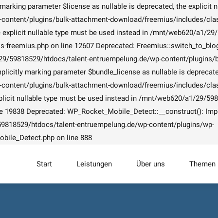
arking parameter $license as nullable is deprecated, the explicit n
ntent/plugins/bulk-attachment-download/freemius/includes/class-
the explicit nullable type must be used instead in /mnt/web620/a1/
freemius.php on line 12607 Deprecated: Freemius::switch_to_blog():
a1/29/59818529/htdocs/talent-entruempelung.de/wp-content/plugins
icitly marking parameter $bundle_license as nullable is deprecated,
ntent/plugins/bulk-attachment-download/freemius/includes/class-
 explicit nullable type must be used instead in /mnt/web620/a1/29/
 19838 Deprecated: WP_Rocket_Mobile_Detect::__construct(): Implic
/59818529/htdocs/talent-entruempelung.de/wp-content/plugins/wp-
bile_Detect.php on line 888
Start
Leistungen
Über uns
Themen