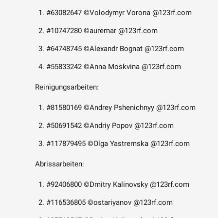
#63082647 ©Volodymyr Vorona @123rf.com
#10747280 ©auremar @123rf.com
#64748745 ©Alexandr Bognat @123rf.com
#55833242 ©Anna Moskvina @123rf.com
Reinigungsarbeiten:
#81580169 ©Andrey Pshenichnyy @123rf.com
#50691542 ©Andriy Popov @123rf.com
#117879495 ©Olga Yastremska @123rf.com
Abrissarbeiten:
#92406800 ©Dmitry Kalinovsky @123rf.com
#116536805 ©ostariyanov @123rf.com