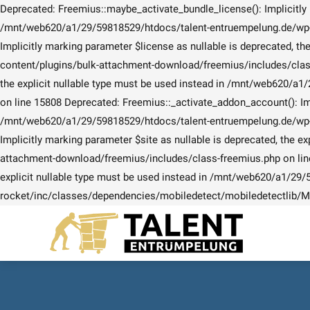
Deprecated: Freemius::maybe_activate_bundle_license(): Implicitly m
/mnt/web620/a1/29/59818529/htdocs/talent-entruempelung.de/wp-co
Implicitly marking parameter $license as nullable is deprecated, 
content/plugins/bulk-attachment-download/freemius/includes/class-
the explicit nullable type must be used instead in /mnt/web620/
on line 15808 Deprecated: Freemius::_activate_addon_account(): Impl
/mnt/web620/a1/29/59818529/htdocs/talent-entruempelung.de/wp-co
Implicitly marking parameter $site as nullable is deprecated, the
attachment-download/freemius/includes/class-freemius.php on line
explicit nullable type must be used instead in /mnt/web620/a1/29
rocket/inc/classes/dependencies/mobiledetect/mobiledetectlib/Mo