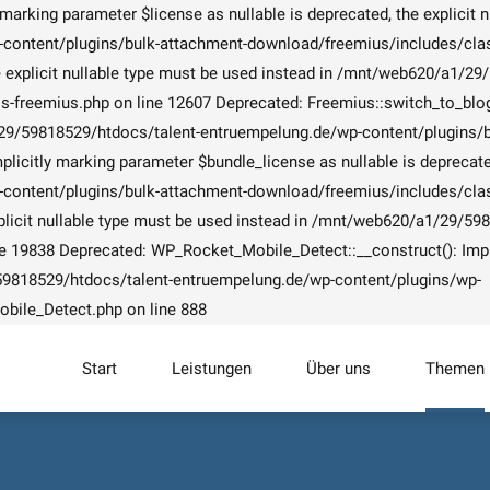
arking parameter $license as nullable is deprecated, the explicit n
ntent/plugins/bulk-attachment-download/freemius/includes/class-
the explicit nullable type must be used instead in /mnt/web620/a1/
freemius.php on line 12607 Deprecated: Freemius::switch_to_blog():
a1/29/59818529/htdocs/talent-entruempelung.de/wp-content/plugins
icitly marking parameter $bundle_license as nullable is deprecated,
ntent/plugins/bulk-attachment-download/freemius/includes/class-
 explicit nullable type must be used instead in /mnt/web620/a1/29/
 19838 Deprecated: WP_Rocket_Mobile_Detect::__construct(): Implic
/59818529/htdocs/talent-entruempelung.de/wp-content/plugins/wp-
bile_Detect.php on line 888
Start
Leistungen
Über uns
Themen