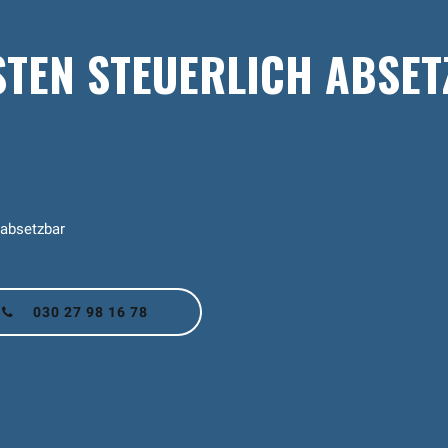
TEN STEUERLICH ABSE
 absetzbar
030 27 98 16 78