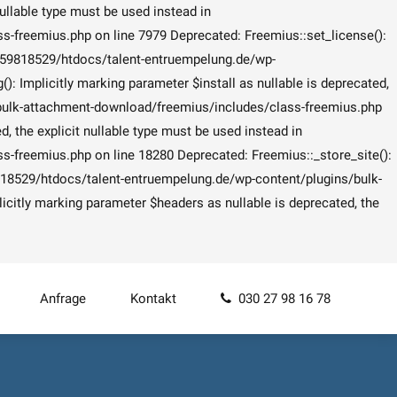
ullable type must be used instead in
freemius.php on line 7979 Deprecated: Freemius::set_license():
29/59818529/htdocs/talent-entruempelung.de/wp-
 Implicitly marking parameter $install as nullable is deprecated,
/bulk-attachment-download/freemius/includes/class-freemius.php
 the explicit nullable type must be used instead in
freemius.php on line 18280 Deprecated: Freemius::_store_site():
59818529/htdocs/talent-entruempelung.de/wp-content/plugins/bulk-
itly marking parameter $headers as nullable is deprecated, the
Anfrage
Kontakt
030 27 98 16 78