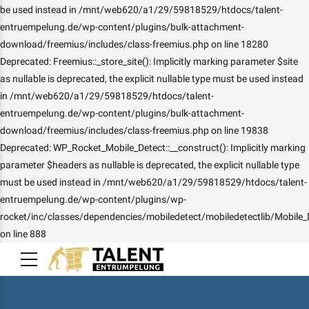
be used instead in /mnt/web620/a1/29/59818529/htdocs/talent-
entruempelung.de/wp-content/plugins/bulk-attachment-
download/freemius/includes/class-freemius.php on line 18280
Deprecated: Freemius::_store_site(): Implicitly marking parameter $site
as nullable is deprecated, the explicit nullable type must be used instead
in /mnt/web620/a1/29/59818529/htdocs/talent-
entruempelung.de/wp-content/plugins/bulk-attachment-
download/freemius/includes/class-freemius.php on line 19838
Deprecated: WP_Rocket_Mobile_Detect::__construct(): Implicitly marking
parameter $headers as nullable is deprecated, the explicit nullable type
must be used instead in /mnt/web620/a1/29/59818529/htdocs/talent-
entruempelung.de/wp-content/plugins/wp-
rocket/inc/classes/dependencies/mobiledetect/mobiledetectlib/Mobile_
on line 888