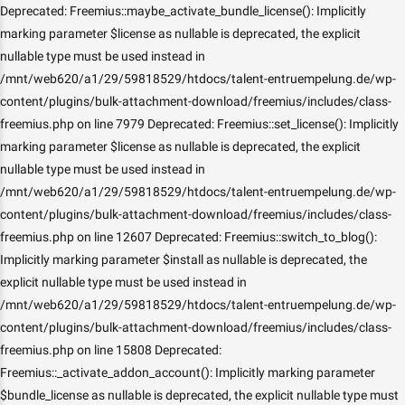
Deprecated: Freemius::maybe_activate_bundle_license(): Implicitly
marking parameter $license as nullable is deprecated, the explicit
nullable type must be used instead in
/mnt/web620/a1/29/59818529/htdocs/talent-entruempelung.de/wp-
content/plugins/bulk-attachment-download/freemius/includes/class-
freemius.php on line 7979 Deprecated: Freemius::set_license(): Implicitly
marking parameter $license as nullable is deprecated, the explicit
nullable type must be used instead in
/mnt/web620/a1/29/59818529/htdocs/talent-entruempelung.de/wp-
content/plugins/bulk-attachment-download/freemius/includes/class-
freemius.php on line 12607 Deprecated: Freemius::switch_to_blog():
Implicitly marking parameter $install as nullable is deprecated, the
explicit nullable type must be used instead in
/mnt/web620/a1/29/59818529/htdocs/talent-entruempelung.de/wp-
content/plugins/bulk-attachment-download/freemius/includes/class-
freemius.php on line 15808 Deprecated:
Freemius::_activate_addon_account(): Implicitly marking parameter
$bundle_license as nullable is deprecated, the explicit nullable type must