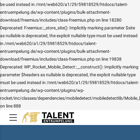
be used instead in /mnt/web620/a1/29/59818529/htdocs/talent-
entruempelung.de/wp-content/plugins/bulk-attachment-
download/freemius/includes/class-freemius.php on line 18280
Deprecated: Freemius::_store_site(): Implicitly marking parameter $site
as nullable is deprecated, the explicit nullable type must be used instead
in /mnt/web620/a1/29/59818529/htdocs/talent-
entruempelung.de/wp-content/plugins/bulk-attachment-
download/freemius/includes/class-freemius.php on line 19838
Deprecated: WP_Rocket_Mobile_Detect::__construct(): Implicitly marking
parameter $headers as nullable is deprecated, the explicit nullable type
must be used instead in /mnt/web620/a1/29/59818529/htdocs/talent-
entruempelung.de/wp-content/plugins/wp-
rocket/inc/classes/dependencies/mobiledetect/mobiledetectlib/Mobile_
on line 888