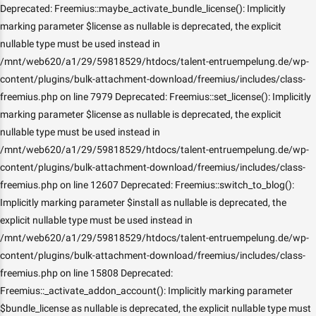
Deprecated: Freemius::maybe_activate_bundle_license(): Implicitly
marking parameter $license as nullable is deprecated, the explicit
nullable type must be used instead in
/mnt/web620/a1/29/59818529/htdocs/talent-entruempelung.de/wp-
content/plugins/bulk-attachment-download/freemius/includes/class-
freemius.php on line 7979 Deprecated: Freemius::set_license(): Implicitly
marking parameter $license as nullable is deprecated, the explicit
nullable type must be used instead in
/mnt/web620/a1/29/59818529/htdocs/talent-entruempelung.de/wp-
content/plugins/bulk-attachment-download/freemius/includes/class-
freemius.php on line 12607 Deprecated: Freemius::switch_to_blog():
Implicitly marking parameter $install as nullable is deprecated, the
explicit nullable type must be used instead in
/mnt/web620/a1/29/59818529/htdocs/talent-entruempelung.de/wp-
content/plugins/bulk-attachment-download/freemius/includes/class-
freemius.php on line 15808 Deprecated:
Freemius::_activate_addon_account(): Implicitly marking parameter
$bundle_license as nullable is deprecated, the explicit nullable type must