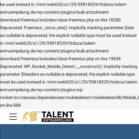
be used instead in /mnt/web620/a1/29/59818529/htdocs/talent-
entruempelung.de/wp-content/plugins/bulk-attachment-
download/freemius/includes/class-freemius.php on line 18280
Deprecated: Freemius::_store_site(): Implicitly marking parameter $site
as nullable is deprecated, the explicit nullable type must be used instead
in /mnt/web620/a1/29/59818529/htdocs/talent-
entruempelung.de/wp-content/plugins/bulk-attachment-
download/freemius/includes/class-freemius.php on line 19838
Deprecated: WP_Rocket_Mobile_Detect::__construct(): Implicitly marking
parameter $headers as nullable is deprecated, the explicit nullable type
must be used instead in /mnt/web620/a1/29/59818529/htdocs/talent-
entruempelung.de/wp-content/plugins/wp-
rocket/inc/classes/dependencies/mobiledetect/mobiledetectlib/Mobile_
on line 888