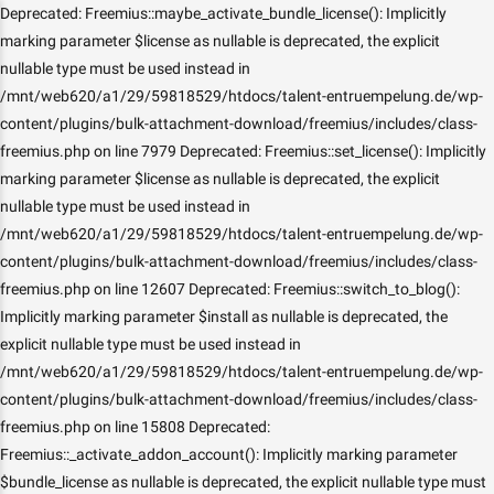
Deprecated: Freemius::maybe_activate_bundle_license(): Implicitly
marking parameter $license as nullable is deprecated, the explicit
nullable type must be used instead in
/mnt/web620/a1/29/59818529/htdocs/talent-entruempelung.de/wp-
content/plugins/bulk-attachment-download/freemius/includes/class-
freemius.php on line 7979 Deprecated: Freemius::set_license(): Implicitly
marking parameter $license as nullable is deprecated, the explicit
nullable type must be used instead in
/mnt/web620/a1/29/59818529/htdocs/talent-entruempelung.de/wp-
content/plugins/bulk-attachment-download/freemius/includes/class-
freemius.php on line 12607 Deprecated: Freemius::switch_to_blog():
Implicitly marking parameter $install as nullable is deprecated, the
explicit nullable type must be used instead in
/mnt/web620/a1/29/59818529/htdocs/talent-entruempelung.de/wp-
content/plugins/bulk-attachment-download/freemius/includes/class-
freemius.php on line 15808 Deprecated:
Freemius::_activate_addon_account(): Implicitly marking parameter
$bundle_license as nullable is deprecated, the explicit nullable type must