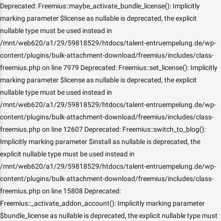
Deprecated: Freemius::maybe_activate_bundle_license(): Implicitly
marking parameter $license as nullable is deprecated, the explicit
nullable type must be used instead in
/mnt/web620/a1/29/59818529/htdocs/talent-entruempelung.de/wp-
content/plugins/bulk-attachment-download/freemius/includes/class-
freemius.php on line 7979 Deprecated: Freemius::set_license(): Implicitly
marking parameter $license as nullable is deprecated, the explicit
nullable type must be used instead in
/mnt/web620/a1/29/59818529/htdocs/talent-entruempelung.de/wp-
content/plugins/bulk-attachment-download/freemius/includes/class-
freemius.php on line 12607 Deprecated: Freemius::switch_to_blog():
Implicitly marking parameter $install as nullable is deprecated, the
explicit nullable type must be used instead in
/mnt/web620/a1/29/59818529/htdocs/talent-entruempelung.de/wp-
content/plugins/bulk-attachment-download/freemius/includes/class-
freemius.php on line 15808 Deprecated:
Freemius::_activate_addon_account(): Implicitly marking parameter
$bundle_license as nullable is deprecated, the explicit nullable type must