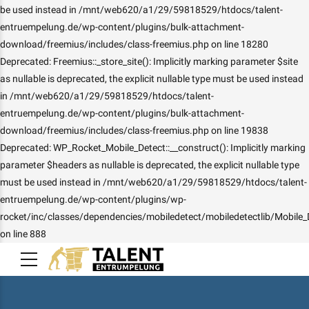
be used instead in /mnt/web620/a1/29/59818529/htdocs/talent-
entruempelung.de/wp-content/plugins/bulk-attachment-
download/freemius/includes/class-freemius.php on line 18280
Deprecated: Freemius::_store_site(): Implicitly marking parameter $site
as nullable is deprecated, the explicit nullable type must be used instead
in /mnt/web620/a1/29/59818529/htdocs/talent-
entruempelung.de/wp-content/plugins/bulk-attachment-
download/freemius/includes/class-freemius.php on line 19838
Deprecated: WP_Rocket_Mobile_Detect::__construct(): Implicitly marking
parameter $headers as nullable is deprecated, the explicit nullable type
must be used instead in /mnt/web620/a1/29/59818529/htdocs/talent-
entruempelung.de/wp-content/plugins/wp-
rocket/inc/classes/dependencies/mobiledetect/mobiledetectlib/Mobile_
on line 888